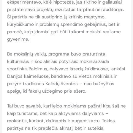
eksperimentavo, kėlė hipotezes, jas tikrino ir galiausiai
pristatė savo projektų rezultatus tarptautinei auditorijai.
Ši patirtis ne tik sustiprino jų kritinio mąstymo,
kūrybiškumo ir problemų sprendimo gebėjimus, bet ir
parodė, kaip įdomiai gali būti taikomi mokslai realiame
gyvenime.
Be mokslinių veiklų, programa buvo praturtinta
kultūriniais ir socialiniais potyriais: mokiniai žaidė
sportinius žaidimus, dalyvavo lazerių žaidimuose, lankėsi
Danijos kaimeliuose, bendravo su vietos mokiniais ir
patyrė tradicines Kalėdų šventes – nuo bažnyčios
apeigų iki fakelų uždegimo prie ežero.
Tai buvo savaitė, kuri leido mokiniams pažinti kitą šalį ne
kaip turistams, bet kaip aktyviems dalyviams –
mokantis, kuriant, dalinantis ir augant kartu. Tokios
patirtys ne tik praplečia akiratį, bet ir suteikia