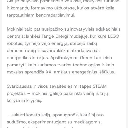
Čia jie dalyvavo pažintinėse veiklose, mokyklos turuose
ir komandų formavimo užduotyse, kurios atvėrė kelią
tarptautiniam bendradarbiavimui.
Mokiniai taip pat susipažino su inovatyviais edukaciniais
centrais: lankėsi Tange Energi muziejuje, kur kūrė LEGO
robotus, tyrinėjo vėjo energiją, stebėjo žaibų
demonstraciją ir savarankiškai atrado įvairias
energetikos istorijas. Apsilankymas Green Lab leido
pamatyti, kaip kuriamos tvarios technologijos ir kaip
mokslas sprendžia XXI amžiaus energetinius iššūkius.
Svarbiausias ir visos savaitės ašimi tapęs STEAM
projektas – mokiniai galėjo pasirinkti vieną iš trijų
kūrybinių krypčių:
– sukurti konstrukciją, apsaugančią kiaušinį nuo
sudužimo, eksperimentuojant su medžiagomis,