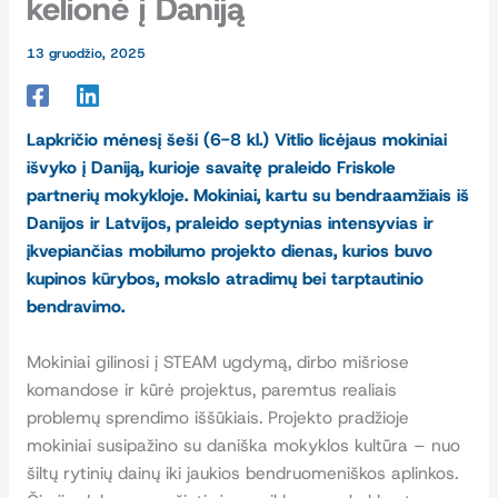
kelionė į Daniją
13 gruodžio, 2025
Lapkričio mėnesį šeši (6-8 kl.) Vitlio licėjaus mokiniai
išvyko į Daniją, kurioje savaitę praleido Friskole
partnerių mokykloje. Mokiniai, kartu su bendraamžiais iš
Danijos ir Latvijos, praleido septynias intensyvias ir
įkvepiančias mobilumo projekto dienas, kurios buvo
kupinos kūrybos, mokslo atradimų bei tarptautinio
bendravimo.
Mokiniai gilinosi į STEAM ugdymą, dirbo mišriose
komandose ir kūrė projektus, paremtus realiais
problemų sprendimo iššūkiais. Projekto pradžioje
mokiniai susipažino su daniška mokyklos kultūra – nuo
šiltų rytinių dainų iki jaukios bendruomeniškos aplinkos.