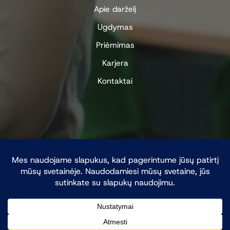
Apie darželį
Ugdymas
Priėmimas
Karjera
Kontaktai
Visos teisės saugomos © 2026 Vitlio licėjus - Inžinerija ir
technologijos