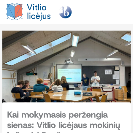
Pereiti
prie
turinio
Kai mokymasis peržengia
sienas: Vitlio licėjaus mokinių