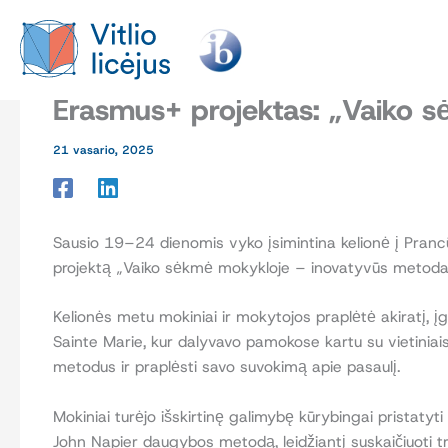
Pereiti
prie
turinio
Erasmus+ projektas: „Vaiko 
21 vasario, 2025
Sausio 19–24 dienomis vyko įsimintina kelionė į Prancūz
projektą „Vaiko sėkmė mokykloje – inovatyvūs metodai i
Kelionės metu mokiniai ir mokytojos praplėtė akiratį, įgi
Sainte Marie, kur dalyvavo pamokose kartu su vietiniais
metodus ir praplėsti savo suvokimą apie pasaulį.
Mokiniai turėjo išskirtinę galimybę kūrybingai pristaty
John Napier daugybos metodą, leidžiantį suskaičiuoti tr