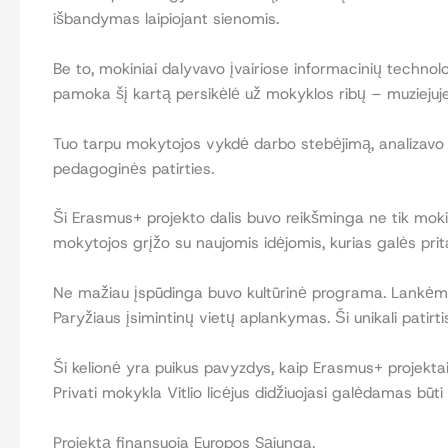
išbandymas laipiojant sienomis.
Be to, mokiniai dalyvavo įvairiose informacinių technolo
pamoka šį kartą persikėlė už mokyklos ribų – muziejuj
Tuo tarpu mokytojos vykdė darbo stebėjimą, analizavo
pedagoginės patirties.
Ši Erasmus+ projekto dalis buvo reikšminga ne tik mokin
mokytojos grįžo su naujomis idėjomis, kurias galės prit
Ne mažiau įspūdinga buvo kultūrinė programa. Lankėme L
Paryžiaus įsimintinų vietų aplankymas. Ši unikali patirt
Ši kelionė yra puikus pavyzdys, kaip Erasmus+ projektai
Privati mokykla Vitlio licėjus didžiuojasi galėdamas būti 
Projektą finansuoja Europos Sąjunga.