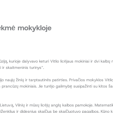
sėkmė mokykloje
iją, kurioje dalyvavo keturi Vitlio licėjaus mokiniai ir dvi kal
r skaitmeninis turinys“.
jo naujų žinių ir tarptautinės patirties. Privačios mokyklos Vitl
 prancūzų mokiniais. Jie turėjo galimybę susipažinti su kitos 
ti Lietuvą, Vilnių ir mūsų licėjų anglų kalbos pamokoje. Matemat
iženklius ir didesnius skaičius be skaičiuotuvo pagalbos. Kūno k