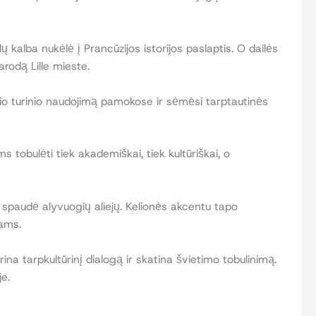
 kalba nukėlė į Prancūzijos istorijos paslaptis. O dailės
rodą Lille mieste.
o turinio naudojimą pamokose ir sėmėsi tarptautinės
tobulėti tiek akademiškai, tiek kultūriškai, o
 spaudė alyvuogių aliejų. Kelionės akcentu tapo
jams.
na tarpkultūrinį dialogą ir skatina švietimo tobulinimą.
je.