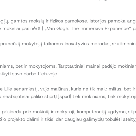
gijų, gamtos mokslų ir fizikos pamokose. Istorijos pamoka anglų
e mokiniai pasinėrė į „Van Gogh: The Immersive Experience“ pa
 prancūzų mokytojų taikomus inovatyvius metodus, skaitmenini
iams, bet ir mokytojoms. Tarptautiniai mainai padėjo mokiniams 
aikyti savo darbe Lietuvoje.
ille senamiestį, vėjo malūnus, kurie ne tik malė miltus, bet ir
is neabejotinai paliko stiprų įspūdį tiek mokiniams, tiek mokyto
 prisideda prie mokinių ir mokytojų kompetencijų ugdymo, stipri
šio projekto dalimi ir tikisi dar daugiau galimybių tobulėti ateity