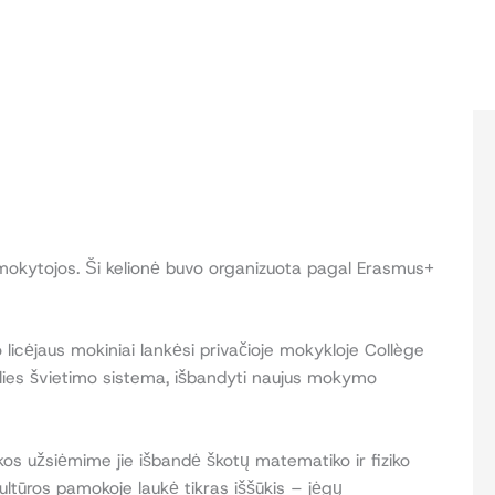
bų mokytojos. Ši kelionė buvo organizuota pagal Erasmus+
io licėjaus mokiniai lankėsi privačioje mokykloje Collège
šalies švietimo sistema, išbandyti naujus mokymo
ikos užsiėmime jie išbandė škotų matematiko ir fiziko
ultūros pamokoje laukė tikras iššūkis – jėgų