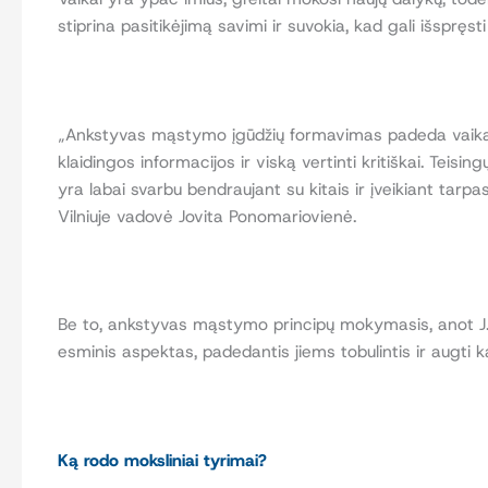
stiprina pasitikėjimą savimi ir suvokia, kad gali išspręst
„Ankstyvas mąstymo įgūdžių formavimas padeda vaikams k
klaidingos informacijos ir viską vertinti kritiškai. Tei
yra labai svarbu bendraujant su kitais ir įveikiant ta
Vilniuje vadovė Jovita Ponomariovienė.
Be to, ankstyvas mąstymo principų mokymasis, anot J. P
esminis aspektas, padedantis jiems tobulintis ir augti
Ką rodo moksliniai tyrimai?