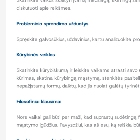
Skatinkite vaikus skaityti įvairią medžiagą, skirtingų žan
diskutuoti apie reikšmes.
Probleminio sprendimo užduotys
Spręskite galvosūkius, uždavinius, kartu analizuokite p
Kūrybinės veiklos
Skatinkite kūrybiškumą ir leiskite vaikams atrasti savo u
kūrimas, skatina kūrybingą mąstymą, stenkitės pasitelkti
nepažįstamų formų, daiktų, kad jis nuolat galėtų tyrinėti
Filosofiniai klausimai
Nors vaikai gali būti per maži, kad suprastų sudėtingą fil
mąstymo įgūdžius. Pavyzdžiui, kas aš esu, ką reiškia būt