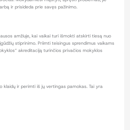
igarbą ir prisideda prie savęs pažinimo.
s amžiuje, kai vaikai turi išmokti atskirti tiesą nuo
 įgūdžių stiprinimo. Priimti teisingus sprendimus vaikams
kyklos“ akreditaciją turinčios privačios mokyklos
klaidų ir perimti iš jų vertingas pamokas. Tai yra