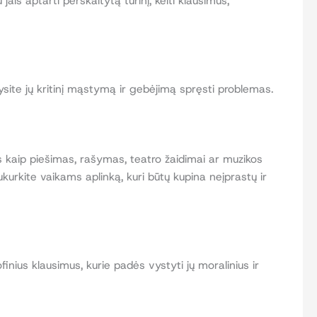
jais aptarti perskaitytą turinį, kelti klausimus,
ysite jų kritinį mąstymą ir gebėjimą spręsti problemas.
ios kaip piešimas, rašymas, teatro žaidimai ar muzikos
ukurkite vaikams aplinką, kuri būtų kupina neįprastų ir
ofinius klausimus, kurie padės vystyti jų moralinius ir