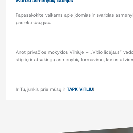
Svarbių asmenybių istorijos
Papasakokite vaikams apie įdomias ir svarbias asmenybe
pasiekti daugiau.
Anot privačios mokyklos Vilniuje – „Vitlio licėjaus“ va
stiprių ir atsakingų asmenybių formavimo, kurios atvires
Ir Tu, junkis prie mūsų ir
TAPK VITLIU
!