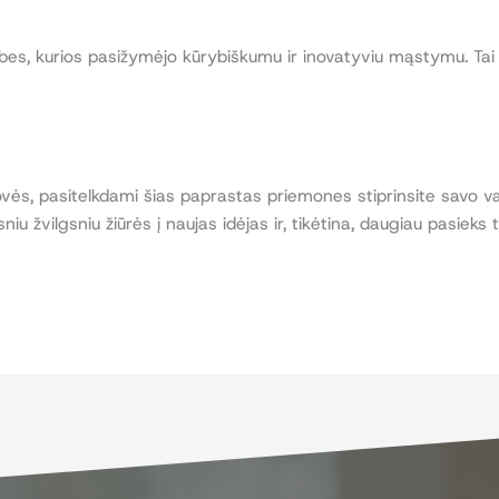
s, kurios pasižymėjo kūrybiškumu ir inovatyviu mąstymu. Tai gal
dovės, pasitelkdami šias paprastas priemones stiprinsite savo va
niu žvilgsniu žiūrės į naujas idėjas ir, tikėtina, daugiau pasiek