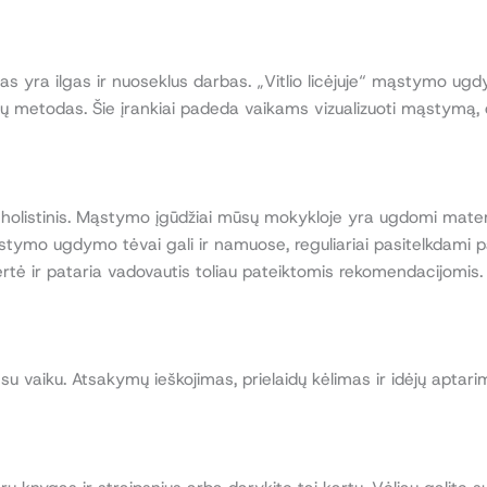
 yra ilgas ir nuoseklus darbas. „Vitlio licėjuje“ mąstymo ugd
ų metodas. Šie įrankiai padeda vaikams vizualizuoti mąstymą, d
olistinis. Mąstymo įgūdžiai mūsų mokykloje yra ugdomi matem
tymo ugdymo tėvai gali ir namuose, reguliariai pasitelkdami pap
ė ir pataria vadovautis toliau pateiktomis rekomendacijomis.
te su vaiku. Atsakymų ieškojimas, prielaidų kėlimas ir idėjų apt