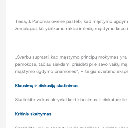
Tiesa, J. Ponomariovienė pastebi, kad mąstymo ugdymas
žemėlapiai, kūrybiškumo raktai ir šešių mąstymo kepuri
„Svarbu suprasti, kad mąstymo principų mokymas yra h
pamokose, tačiau siekdami prisidėti prie savo vaikų mąs
mąstymo ugdymo priemones“, – teigia švietimo ekspert
Klausimų ir diskusijų skatinimas
Skatinkite vaikus aktyviai kelti klausimus ir diskutuoki
Kritinis skaitymas