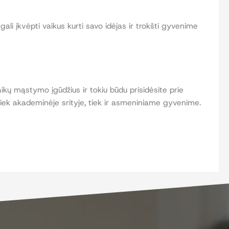
i įkvėpti vaikus kurti savo idėjas ir trokšti gyvenime
ikų mąstymo įgūdžius ir tokiu būdu prisidėsite prie
s tiek akademinėje srityje, tiek ir asmeniniame gyvenime.