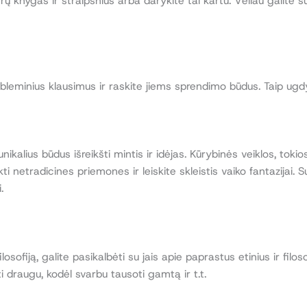
rų knygas ir straipsnius arba darykite tai kartu. Vėliau galite su 
robleminius klausimus ir raskite jiems sprendimo būdus. Taip ugd
nikalius būdus išreikšti mintis ir idėjas. Kūrybinės veiklos, tok
 netradicines priemones ir leiskite skleistis vaiko fantazijai. S
.
osofiją, galite pasikalbėti su jais apie paprastus etinius ir filos
i draugu, kodėl svarbu tausoti gamtą ir t.t.