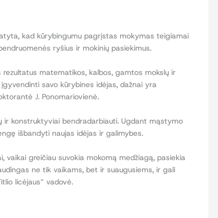
nustatyta, kad kūrybingumu pagrįstas mokymas teigiamai
 bendruomenės ryšius ir mokinių pasiekimus.
s rezultatus matematikos, kalbos, gamtos mokslų ir
gyvendinti savo kūrybines idėjas, dažnai yra
oktorantė J. Ponomariovienė.
tų ir konstruktyviai bendradarbiauti. Ugdant mąstymo
rengę išbandyti naujas idėjas ir galimybes.
i, vaikai greičiau suvokia mokomą medžiagą, pasiekia
audingas ne tik vaikams, bet ir suaugusiems, ir gali
tlio licėjaus“ vadovė.