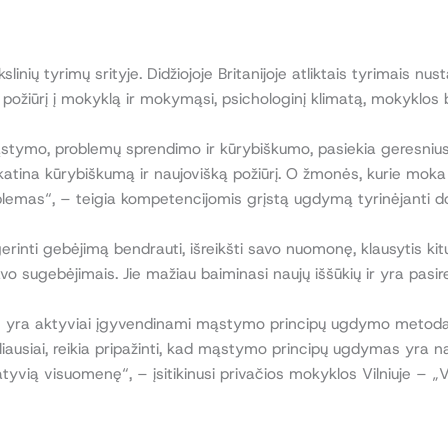
nių tyrimų srityje. Didžiojoje Britanijoje atliktais tyrimais 
požiūrį į mokyklą ir mokymąsi, psichologinį klimatą, mokyklos
mąstymo, problemų sprendimo ir kūrybiškumo, pasiekia geresniu
ina kūrybiškumą ir naujovišką požiūrį. O žmonės, kurie moka į
oblemas“, – teigia kompetencijomis grįstą ugdymą tyrinėjanti d
inti gebėjimą bendrauti, išreikšti savo nuomonę, klausytis ki
 savo sugebėjimais. Jie mažiau baiminasi naujų iššūkių ir yra pasi
yje yra aktyviai įgyvendinami mąstymo principų ugdymo metoda
liausiai, reikia pripažinti, kad mąstymo principų ugdymas yra n
tyvią visuomenę“, – įsitikinusi privačios mokyklos Vilniuje – „Vi