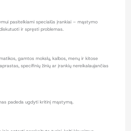
ymui pasitelkiami specialūs įrankiai – mąstymo
iskutuoti ir spręsti problemas.
atikos, gamtos mokslų, kalbos, menų ir kitose
rastas, specifinių žinių ar įrankių nereikalaujančias
arimas padeda ugdyti kritinį mąstymą.