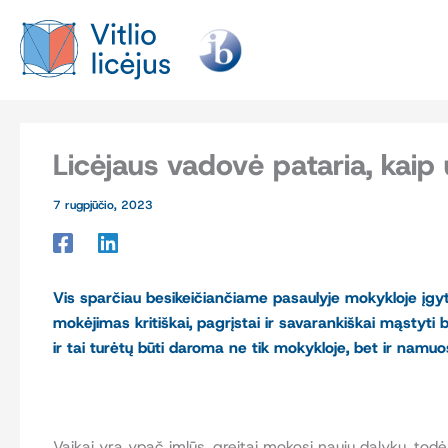
Pereiti
prie
turinio
Licėjaus vadovė pataria, kai
7 rugpjūčio, 2023
Vis sparčiau besikeičiančiame pasaulyje mokykloje įgyto
mokėjimas kritiškai, pagrįstai ir savarankiškai mąstyti b
ir tai turėtų būti daroma ne tik mokykloje, bet ir namuo
Vaikai yra ypač imlūs, greitai mokosi naujų dalykų, tod