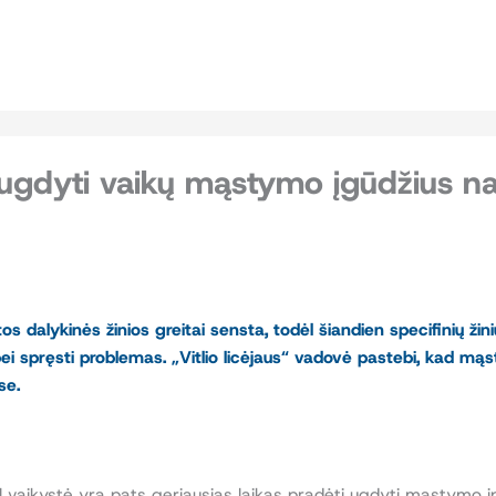
p ugdyti vaikų mąstymo įgūdžius 
s dalykinės žinios greitai sensta, todėl šiandien specifinių ž
ei spręsti problemas. „Vitlio licėjaus“ vadovė
pastebi, kad mąs
se.
ėl vaikystė yra pats geriausias laikas pradėti ugdyti mąstymo į