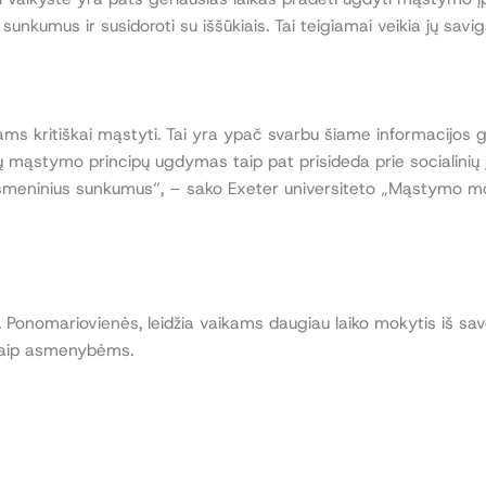
i sunkumus ir susidoroti su iššūkiais. Tai teigiamai veikia jų sav
ritiškai mąstyti. Tai yra ypač svarbu šiame informacijos gauso
singų mąstymo principų ugdymas taip pat prisideda prie socialinių
rpasmeninius sunkumus“, – sako Exeter universiteto „Mąstymo mo
onomariovienės, leidžia vaikams daugiau laiko mokytis iš savo 
 kaip asmenybėms.