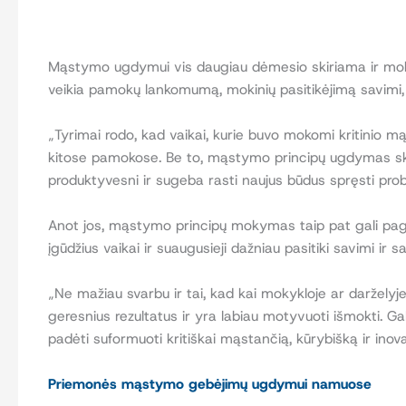
Mąstymo ugdymui vis daugiau dėmesio skiriama ir moksli
veikia pamokų lankomumą, mokinių pasitikėjimą savimi, 
„Tyrimai rodo, kad vaikai, kurie buvo mokomi kritinio 
kitose pamokose. Be to, mąstymo principų ugdymas skat
produktyvesni ir sugeba rasti naujus būdus spręsti pr
Anot jos, mąstymo principų mokymas taip pat gali pager
įgūdžius vaikai ir suaugusieji dažniau pasitiki savimi ir
„Ne mažiau svarbu ir tai, kad kai mokykloje ar daržel
geresnius rezultatus ir yra labiau motyvuoti išmokti. Ga
padėti suformuoti kritiškai mąstančią, kūrybišką ir inova
Priemonės mąstymo gebėjimų ugdymui namuose