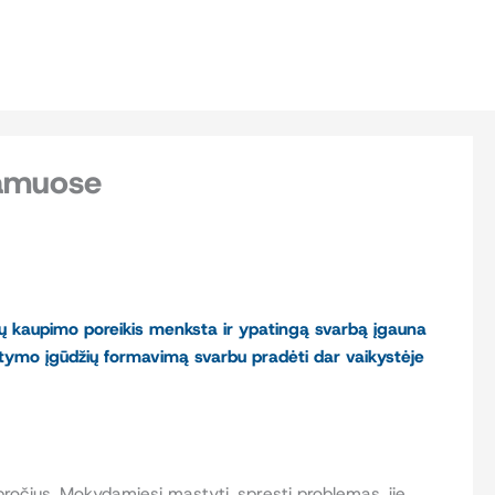
namuose
inių kaupimo poreikis menksta ir ypatingą svarbą įgauna
tymo įgūdžių formavimą svarbu pradėti dar vaikystėje
pročius. Mokydamiesi mąstyti, spręsti problemas, jie