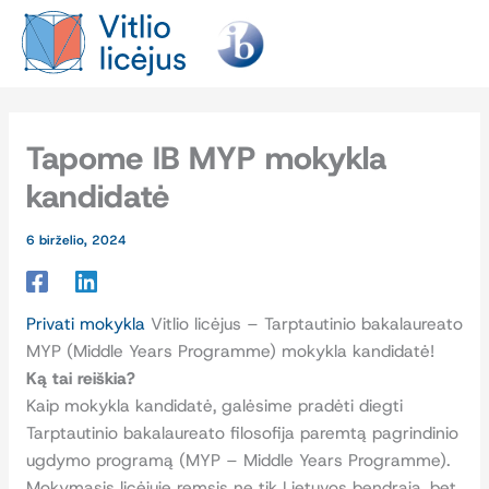
Pereiti
prie
turinio
Tapome IB MYP mokykla
kandidatė
6 birželio, 2024
Privati mokykla
Vitlio licėjus – Tarptautinio bakalaureato
MYP (Middle Years Programme) mokykla kandidatė!
Ką tai reiškia?
Kaip mokykla kandidatė, galėsime pradėti diegti
Tarptautinio bakalaureato filosofija paremtą pagrindinio
ugdymo programą (MYP – Middle Years Programme).
Mokymasis licėjuje remsis ne tik Lietuvos bendrąja, bet