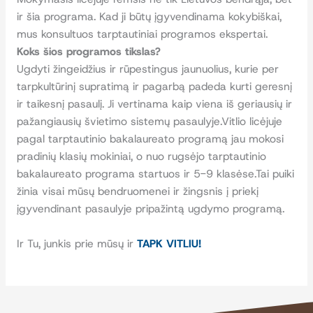
ir šia programa. Kad ji būtų įgyvendinama kokybiškai,
mus konsultuos tarptautiniai programos ekspertai.
Koks šios programos tikslas?
Ugdyti žingeidžius ir rūpestingus jaunuolius, kurie per
tarpkultūrinį supratimą ir pagarbą padeda kurti geresnį
ir taikesnį pasaulį. Ji vertinama kaip viena iš geriausių ir
pažangiausių švietimo sistemų pasaulyje.Vitlio licėjuje
pagal tarptautinio bakalaureato programą jau mokosi
pradinių klasių mokiniai, o nuo rugsėjo tarptautinio
bakalaureato programa startuos ir 5-9 klasėse.Tai puiki
žinia visai mūsų bendruomenei ir žingsnis į priekį
įgyvendinant pasaulyje pripažintą ugdymo programą.
Ir Tu, junkis prie mūsų ir
TAPK VITLIU!