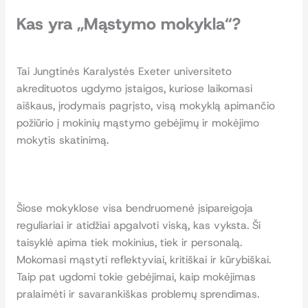
Kas yra „Mąstymo mokykla“?
Tai Jungtinės Karalystės Exeter universiteto
akredituotos ugdymo įstaigos, kuriose laikomasi
aiškaus, įrodymais pagrįsto, visą mokyklą apimančio
požiūrio į mokinių mąstymo gebėjimų ir mokėjimo
mokytis skatinimą.
Šiose mokyklose visa bendruomenė įsipareigoja
reguliariai ir atidžiai apgalvoti viską, kas vyksta. Ši
taisyklė apima tiek mokinius, tiek ir personalą.
Mokomasi mąstyti reflektyviai, kritiškai ir kūrybiškai.
Taip pat ugdomi tokie gebėjimai, kaip mokėjimas
pralaimėti ir savarankiškas problemų sprendimas.